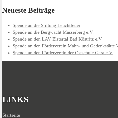
Neueste Beiträge
Spende an die Stiftung Leuchtfeuer
Spende an die Bergwacht Masserberg e.V.
Spende an den LAV Elstertal Bad Köstritz e.V.
Spende an den Förderverein Mahn- und Gedenkstätte 
Spende an den Förderverein der Ostschule Gera e.V.
LINKS
Startseite